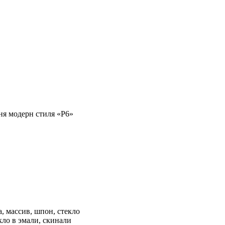
ня модерн стиля «Р6»
, массив, шпон, стекло
кло в эмали, скинали