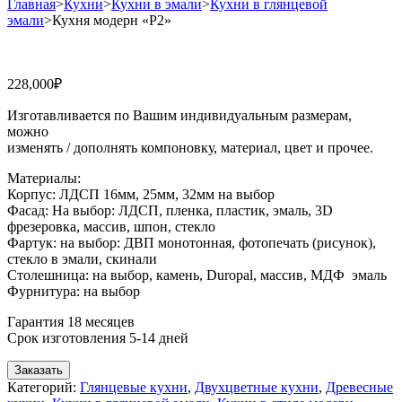
Главная
>
Кухни
>
Кухни в эмали
>
Кухни в глянцевой
эмали
>
Кухня модерн «Р2»
228,000
₽
Изготавливается по Вашим индивидуальным размерам,
можно
изменять / дополнять компоновку, материал, цвет и прочее.
Материалы:
Корпус: ЛДСП 16мм, 25мм, 32мм на выбор
Фасад: На выбор: ЛДСП, пленка, пластик, эмаль, 3D
фрезеровка, массив, шпон, стекло
Фартук: на выбор: ДВП монотонная, фотопечать (рисунок),
стекло в эмали, скинали
Столешница: на выбор, камень, Duropal, массив, МДФ эмаль
Фурнитура: на выбор
Гарантия 18 месяцев
Срок изготовления 5-14 дней
Заказать
Категорий:
Глянцевые кухни
,
Двухцветные кухни
,
Древесные