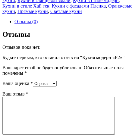
кухни
,
Кухни в глянцевой эмали
,
Кухни в стиле модерн
,
Кухни в стиле Хай тек
,
Кухни с фасадами Пленка
,
Оранжевые
кухни
,
Прямые кухни
,
Светлые кухни
Отзывы (0)
Отзывы
Отзывов пока нет.
Будьте первым, кто оставил отзыв на “Кухня модерн «Р2»”
Ваш адрес email не будет опубликован.
Обязательные поля
помечены
*
Ваша оценка
*
Ваш отзыв
*