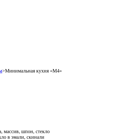
м
>
Минимальная кухня «М4»
, массив, шпон, стекло
кло в эмали, скинали