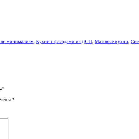
иле минимализм
,
Кухни с фасадами из ДСП
,
Матовые кухни
,
Све
»”
ечены
*