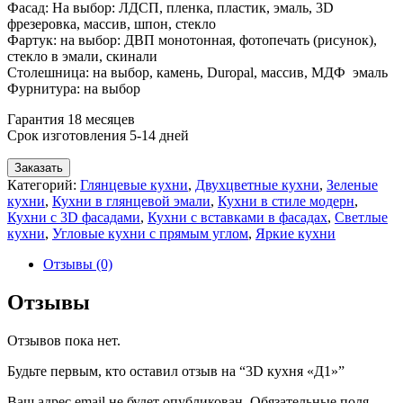
Фасад: На выбор: ЛДСП, пленка, пластик, эмаль, 3D
фрезеровка, массив, шпон, стекло
Фартук: на выбор: ДВП монотонная, фотопечать (рисунок),
стекло в эмали, скинали
Столешница: на выбор, камень, Duropal, массив, МДФ эмаль
Фурнитура: на выбор
Гарантия 18 месяцев
Срок изготовления 5-14 дней
Заказать
Категорий:
Глянцевые кухни
,
Двухцветные кухни
,
Зеленые
кухни
,
Кухни в глянцевой эмали
,
Кухни в стиле модерн
,
Кухни с 3D фасадами
,
Кухни с вставками в фасадах
,
Светлые
кухни
,
Угловые кухни с прямым углом
,
Яркие кухни
Отзывы (0)
Отзывы
Отзывов пока нет.
Будьте первым, кто оставил отзыв на “3D кухня «Д1»”
Ваш адрес email не будет опубликован.
Обязательные поля